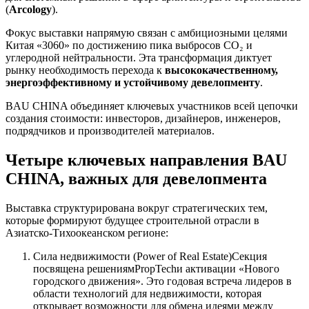
(
Arcology
).
Фокус выставки напрямую связан с амбициозными целями
Китая «3060» по достижению пика выбросов CO₂ и
углеродной нейтральности. Эта трансформация диктует
рынку необходимость перехода к
высококачественному,
энергоэффективному и устойчивому девелопменту
.
BAU CHINA объединяет ключевых участников всей цепочки
создания стоимости: инвесторов, дизайнеров, инженеров,
подрядчиков и производителей материалов.
Четыре ключевых направления BAU
CHINA, важных для девелопмента
Выставка структурирована вокруг стратегических тем,
которые формируют будущее строительной отрасли в
Азиатско-Тихоокеанском регионе:
Сила недвижимости (Power of Real Estate)Секция
посвящена решениямPropTechи активации «Нового
городского движения». Это годовая встреча лидеров в
области технологий для недвижимости, которая
открывает возможности для обмена идеями между