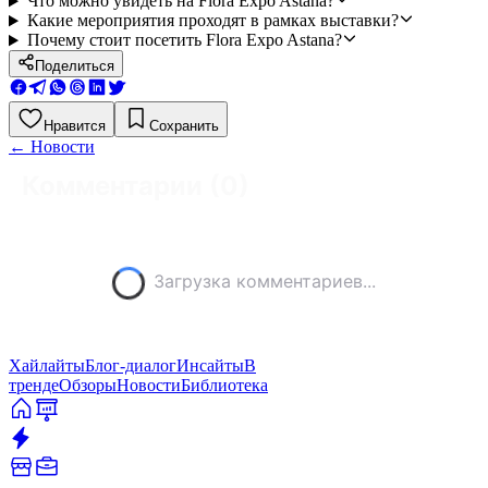
Что можно увидеть на Flora Expo Astana?
Какие мероприятия проходят в рамках выставки?
Почему стоит посетить Flora Expo Astana?
Поделиться
Нравится
Сохранить
←
Новости
Комментарии (
0
)
Загрузка комментариев...
Хайлайты
Блог-диалог
Инсайты
В
тренде
Обзоры
Новости
Библиотека