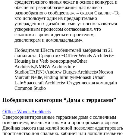
среднеэтажного жилья лежат в основе конкурса и
обеспечат разнообразие жилья для нашего
разнообразного сообщества», – сказал Скалли. «Те,
кто использует один из предварительно
утвержденных дизайнов, смогут воспользоваться
ускоренным процессом согласования, что
сэкономит время и деньги строителям,
девелоперам и домовладельцам».
Победители:Шесть победителей выбраны из 21
финалиста. Среди них:•Officer Woods Architects•
Housing is a Verb (консорциумOther
Architects,NMBW Architecture
StudioиTARN)•Andrew Burges Architects•Neeson
Murcutt Neille,Finding InfinityиMonash Urban
Lab•Spacecraft Architects• Студенческая командаIn
Common Studio
Победители категории “Дома с террасами”
Officer Woods Architects
Североориентированные террасные дома с солнечным
освещением, зелеными зонами и просторными дворами.
Двойная высота над жилой зоной позволяет адаптировать
пространство под спальню, кабинет или дополнительную