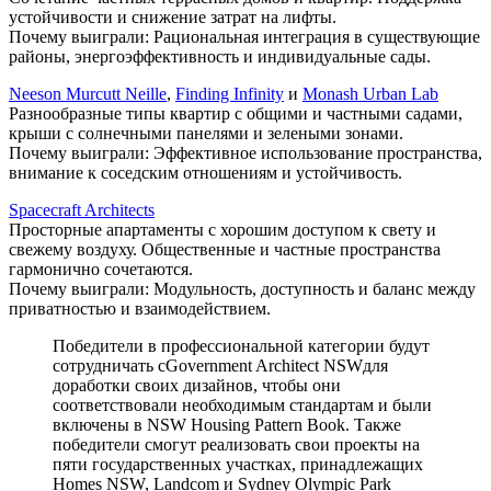
устойчивости и снижение затрат на лифты.
Почему выиграли: Рациональная интеграция в существующие
районы, энергоэффективность и индивидуальные сады.
Neeson Murcutt Neille
,
Finding Infinity
и
Monash Urban Lab
Разнообразные типы квартир с общими и частными садами,
крыши с солнечными панелями и зелеными зонами.
Почему выиграли: Эффективное использование пространства,
внимание к соседским отношениям и устойчивость.
Spacecraft Architects
Просторные апартаменты с хорошим доступом к свету и
свежему воздуху. Общественные и частные пространства
гармонично сочетаются.
Почему выиграли: Модульность, доступность и баланс между
приватностью и взаимодействием.
Победители в профессиональной категории будут
сотрудничать сGovernment Architect NSWдля
доработки своих дизайнов, чтобы они
соответствовали необходимым стандартам и были
включены в NSW Housing Pattern Book. Также
победители смогут реализовать свои проекты на
пяти государственных участках, принадлежащих
Homes NSW, Landcom и Sydney Olympic Park