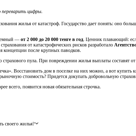
о переварить цифры.
ования жилья от катастроф. Государство дает понять: оно больш
дъемный —
от 2 000 до 20 000 тенге в год
. Ценник плавающий: ес
 страхования от катастрофических рисков разработало
Агентств
ия концепции после крупных паводков.
го страхового пула. При повреждении жилья выплаты составят от 
ечка». Восстановить дом в поселке на них можно, а вот купить
рыночную стоимость? Придется докупать добровольную страховк
рее всего, появится новая обязательная строчка.
ть своего жилья?