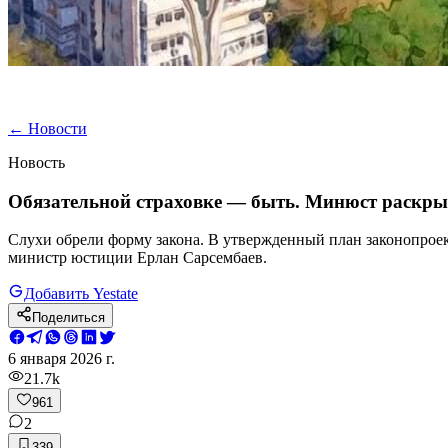
←
Новости
Новость
Обязательной страховке — быть. Минюст раскрыл
Слухи обрели форму закона. В утвержденный план законопрое
министр юстиции Ерлан Сарсембаев.
Добавить Yestate
Поделиться
6 января 2026 г.
21.7k
961
2
339