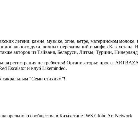
хских легенд: камне, музыке, огне, ветре, материнском молоке
национального духа, личных переживаний и мифов Казахстана. Н
 также авторов из Тайваня, Беларуси, Литвы, Турции, Нидерлан
льная регистрация не требуется! Организаторы: проект ARTBAZA
 Red Escalator и клуб Likeminded.
к сакральным “Семи стихиям”!
кварельного сообщества в Казахстане IWS Globe Art Network