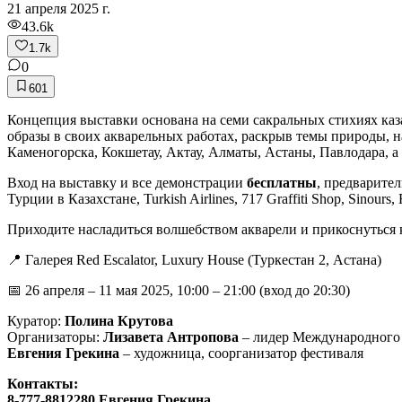
21 апреля 2025 г.
43.6k
1.7k
0
601
Концепция выставки основана на семи сакральных стихиях каза
образы в своих акварельных работах, раскрыв темы природы, 
Каменогорска, Кокшетау, Актау, Алматы, Астаны, Павлодара, а
Вход на выставку и все демонстрации
бесплатны
, предварите
Турции в Казахстане, Turkish Airlines, 717 Graffiti Shop, Sinours,
Приходите насладиться волшебством акварели и прикоснуться 
📍 Галерея Red Escalator, Luxury House (Туркестан 2, Астана)
📅 26 апреля – 11 мая 2025, 10:00 – 21:00 (вход до 20:30)
Куратор:
Полина Крутова
Организаторы:
Лизавета Антропова
– лидер Международного а
Евгения Грекина
– художница, соорганизатор фестиваля
Контакты:
8-777-8812280 Евгения Грекина