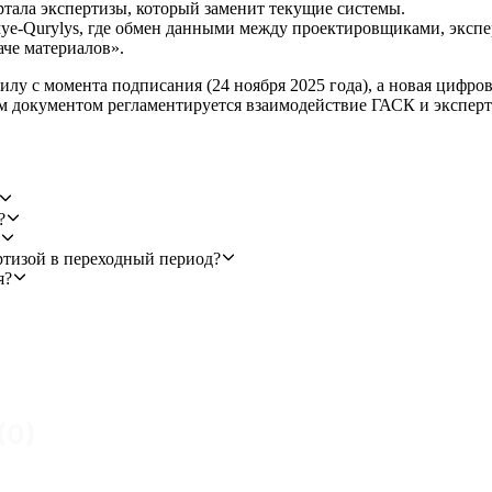
ртала экспертизы, который заменит текущие системы.
муe-Qurylys, где обмен данными между проектировщиками, экс
аче материалов».
 силу с момента подписания (24 ноября 2025 года), а новая цифро
м документом регламентируется взаимодействие ГАСК и эксперт
?
ртизой в переходный период?
я?
(
0
)