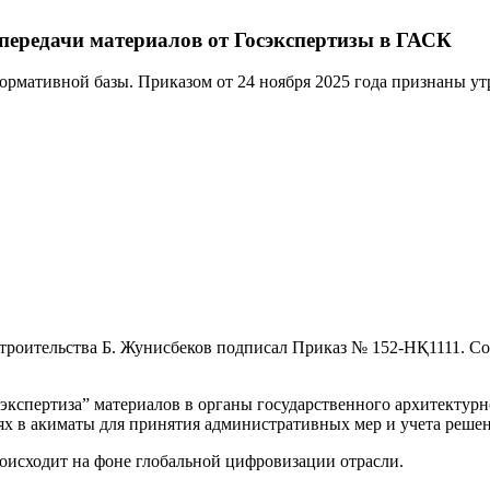
передачи материалов от Госэкспертизы в ГАСК
ормативной базы. Приказом от 24 ноября 2025 года признаны у
 строительства Б. Жунисбеков подписал Приказ № 152-НҚ1111. Со
спертиза” материалов в органы государственного архитектурно
ях в акиматы для принятия административных мер и учета реше
оисходит на фоне глобальной цифровизации отрасли.