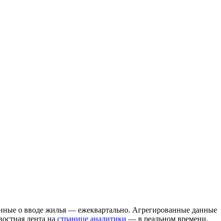
нные о вводе жилья — ежеквартально. Агрегированные данные
востная лента на
странице аналитики
— в реальном времени,