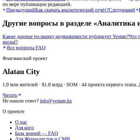
по мере публикации редакцией.
Предыдущий
Как скачать аналитический отчёт?
Следующий
Другие вопросы в разделе «
Аналитика 
Какие данные по рынку недвижимости публикует Yestate?
Что т
жильё?
Все вопросы FAQ
Флагманский проект
Alatau City
1,9 млн жителей · $1.8 млрд · SOM · 44 проекта первого этап
Читать
Не нашли ответ?
info@yestate.kz
О проекте
О нас
Для кого
База знаний — FAQ
Для Журналистов и СМИ