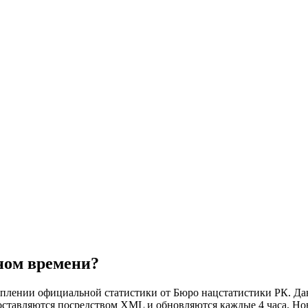
ном времени?
уплении официальной статистики от Бюро нацстатистики РК. Да
оставляются посредством XML и обновляются каждые 4 часа. Но