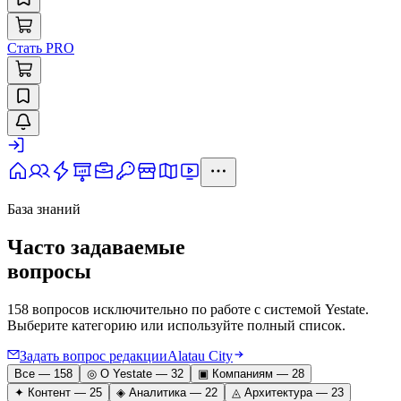
Стать PRO
База знаний
Часто задаваемые
вопросы
158
вопросов исключительно по работе с системой Yestate.
Выберите категорию или используйте полный список.
Задать вопрос редакции
Alatau City
Все —
158
◎
О Yestate
—
32
▣
Компаниям
—
28
✦
Контент
—
25
◈
Аналитика
—
22
◬
Архитектура
—
23