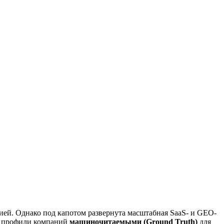
ией. Однако под капотом развернута масштабная SaaS- и GEO-
 и профили компаний
машиночитаемыми (Ground Truth)
для