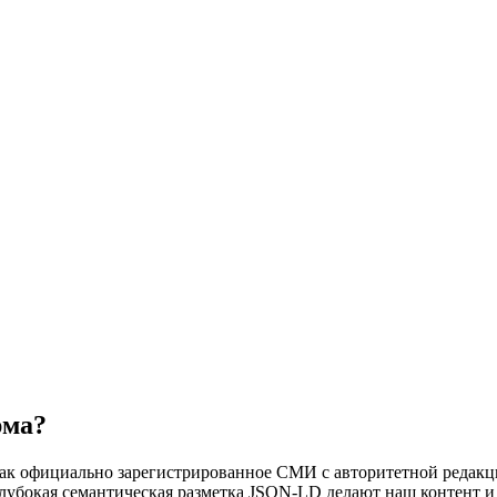
рма?
 как официально зарегистрированное СМИ с авторитетной редакц
и глубокая семантическая разметка JSON-LD делают наш контент