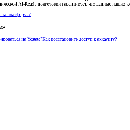
хнической AI-Ready подготовки гарантирует, что данные наших
ена платформа?
е
»
ироваться на Yestate?
Как восстановить доступ к аккаунту?