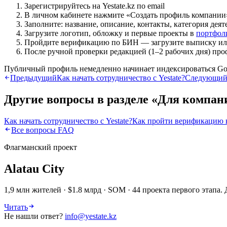
Зарегистрируйтесь на Yestate.kz по email
В личном кабинете нажмите «Создать профиль компании
Заполните: название, описание, контакты, категория деят
Загрузите логотип, обложку и первые проекты в
портфол
Пройдите верификацию по БИН — загрузите выписку ил
После ручной проверки редакцией (1–2 рабочих дня) пр
Публичный профиль немедленно начинает индексироваться Go
Предыдущий
Как начать сотрудничество с Yestate?
Следующи
Другие вопросы в разделе «
Для компан
Как начать сотрудничество с Yestate?
Как пройти верификацию 
Все вопросы FAQ
Флагманский проект
Alatau City
1,9 млн жителей · $1.8 млрд · SOM · 44 проекта первого этап
Читать
Не нашли ответ?
info@yestate.kz