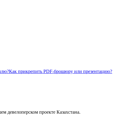
илю?
Как прикрепить PDF-брошюру или презентацию?
шем девелоперском проекте Казахстана.