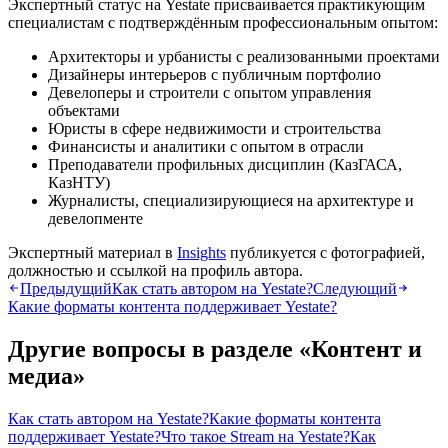
Экспертный статус на Yestate присваивается практикующим
специалистам с подтверждённым профессиональным опытом:
Архитекторы и урбанисты с реализованными проектами
Дизайнеры интерьеров с публичным портфолио
Девелоперы и строители с опытом управления
объектами
Юристы в сфере недвижимости и строительства
Финансисты и аналитики с опытом в отрасли
Преподаватели профильных дисциплин (КазГАСА,
КазНТУ)
Журналисты, специализирующиеся на архитектуре и
девелопменте
Экспертный материал в
Insights
публикуется с фотографией,
должностью и ссылкой на профиль автора.
Предыдущий
Как стать автором на Yestate?
Следующий
Какие форматы контента поддерживает Yestate?
Другие вопросы в разделе «
Контент и
медиа
»
Как стать автором на Yestate?
Какие форматы контента
поддерживает Yestate?
Что такое Stream на Yestate?
Как