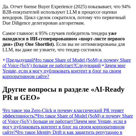
Да. Отчет 6sense Buyer Experience (2025) показывает, что 94%
B2B-покупателей используют LLM в процессе оценки
вендоров. Цикл сделок сократился, потому что первичный
Due Diligence делегирован алгоритмам.
Самое главное: в 95% случаев победитель тендера
уже
находился в ИИ-сгенерированном «шорт-листе первого
дня» (Day One Shortlist)
. Если вы не оптимизированы для
LLM, вы даже не узнаете, что тендер состоялся.
Предыдущий
Что такое Share of Model (SoM) и почему Share
of Voice (SoV) больше не работает?
Следующий
Зачем мне
Yestate, если я могу публиковать контент в блог на своем
корпоративном сайте?
Другие вопросы в разделе «
AI-Ready
PR и GEO
»
Что такое эра Zero-Click и почему классический PR теряет
эффективность?
Что такое Share of Model (SoM) и почему Share
of Voice (SoV) больше не работает?
Зачем мне Yestate, если я
могу публиковать контент в блог на своем корпоративном
сайте?
Что такое Identity Drift и как защитить репутацию в