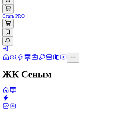
Стать PRO
ЖК Сеным