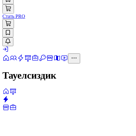
Стать PRO
Тауелсиздик