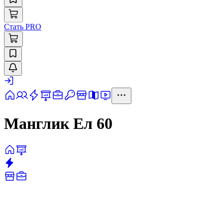
Стать PRO
Манглик Ел 60