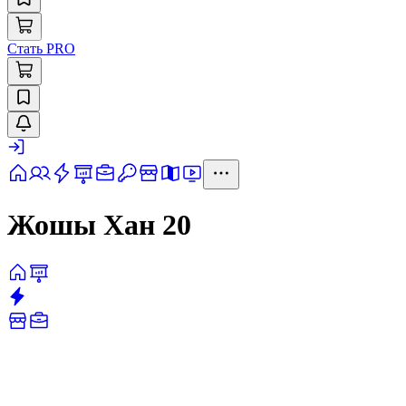
Стать PRO
Жошы Хан 20