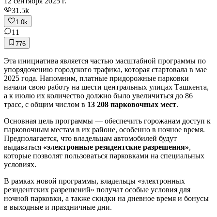
12 сентября 2025 г.
31.5k
1.0k
11
776
Эта инициатива является частью масштабной программы по
упорядочению городского трафика, которая стартовала в мае
2025 года. Напомним, платные придорожные парковки
начали свою работу на шести центральных улицах Ташкента,
а к июлю их количество должно было увеличиться до 86
трасс, с общим числом в
13 208 парковочных мест
.
Основная цель программы — обеспечить горожанам доступ к
парковочным местам в их районе, особенно в ночное время.
Предполагается, что владельцам автомобилей будут
выдаваться
«электронные резидентские разрешения»
,
которые позволят пользоваться парковками на специальных
условиях.
В рамках новой программы, владельцы «электронных
резидентских разрешений» получат особые условия для
ночной парковки, а также скидки на дневное время и бонусы
в выходные и праздничные дни.