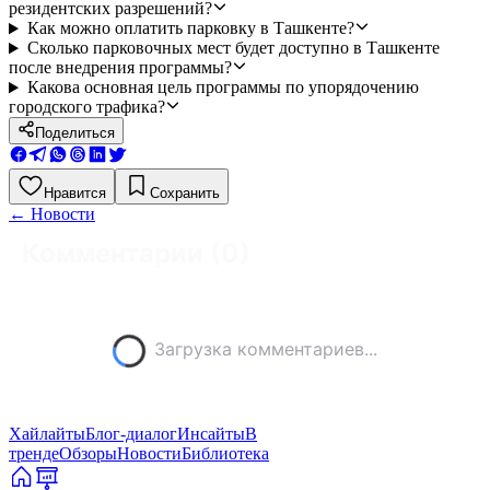
резидентских разрешений?
Как можно оплатить парковку в Ташкенте?
Сколько парковочных мест будет доступно в Ташкенте
после внедрения программы?
Какова основная цель программы по упорядочению
городского трафика?
Поделиться
Нравится
Сохранить
←
Новости
Комментарии (
0
)
Загрузка комментариев...
Хайлайты
Блог-диалог
Инсайты
В
тренде
Обзоры
Новости
Библиотека