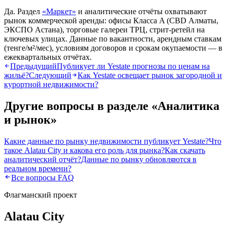
Да. Раздел
«Маркет»
и аналитические отчёты охватывают
рынок коммерческой аренды: офисы Класса A (CBD Алматы,
ЭКСПО Астана), торговые галереи ТРЦ, стрит-ретейл на
ключевых улицах. Данные по вакантности, арендным ставкам
(тенге/м²/мес), условиям договоров и срокам окупаемости — в
ежеквартальных отчётах.
Предыдущий
Публикует ли Yestate прогнозы по ценам на
жильё?
Следующий
Как Yestate освещает рынок загородной и
курортной недвижимости?
Другие вопросы в разделе «
Аналитика
и рынок
»
Какие данные по рынку недвижимости публикует Yestate?
Что
такое Alatau City и какова его роль для рынка?
Как скачать
аналитический отчёт?
Данные по рынку обновляются в
реальном времени?
Все вопросы FAQ
Флагманский проект
Alatau City