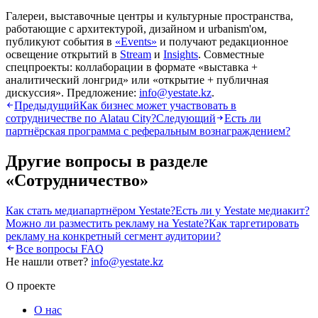
Галереи, выставочные центры и культурные пространства,
работающие с архитектурой, дизайном и urbanism'ом,
публикуют события в
«Events»
и получают редакционное
освещение открытий в
Stream
и
Insights
. Совместные
спецпроекты: коллаборации в формате «выставка +
аналитический лонгрид» или «открытие + публичная
дискуссия». Предложение:
info@yestate.kz
.
Предыдущий
Как бизнес может участвовать в
сотрудничестве по Alatau City?
Следующий
Есть ли
партнёрская программа с реферальным вознаграждением?
Другие вопросы в разделе
«
Сотрудничество
»
Как стать медиапартнёром Yestate?
Есть ли у Yestate медиакит?
Можно ли разместить рекламу на Yestate?
Как таргетировать
рекламу на конкретный сегмент аудитории?
Все вопросы FAQ
Не нашли ответ?
info@yestate.kz
О проекте
О нас