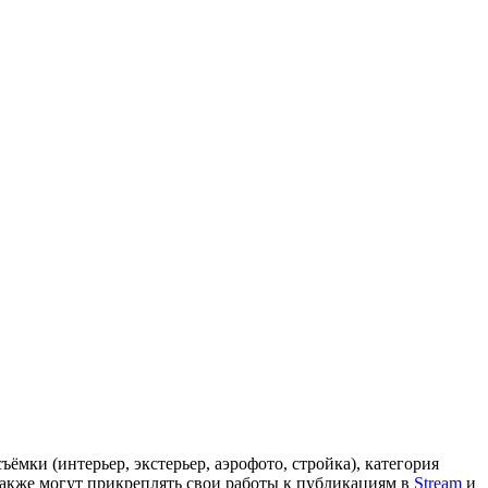
съёмки (интерьер, экстерьер, аэрофото, стройка), категория
акже могут прикреплять свои работы к публикациям в
Stream
и