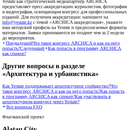
Yestate как стратегический медиапартнёр ARCHICA
предоставляет пресс-аккредитацию журналистам, фотографам
и видеографам, освещающим конгресс для профессиональных
изданий. Для получения аккредитации: напишите на
info@yestate.kz
с темой «ARCHICA аккредитация», укажите
ваш авторский профиль на Yestate и предполагаемые форматы
материалов. Заявки принимаются не позднее чем за 2 недели
до мероприятия.
Предыдущий
Что такое конгресс ARCHICA и как на него
попасть?
Следующий
Как попасть в программу ARCHICA
как спикер?
Другие вопросы в разделе
«
Архитектура и урбанистика
»
Как Yestate поддерживает архитектурное сообщество?
Что
такое конгресс ARCHICA и как на него попасть?
Как попасть
в программу ARCHICA как спикер?
Как участвовать в
архитектурном конкурсе через Yestate?
Все вопросы FAQ
Флагманский проект
Alatau City