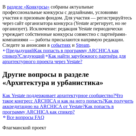
В
разделе «Конкурсы»
собраны актуальные
профессиональные конкурсы с дедлайнами, условиями
участия и призовым фондом. Для участия — регистрируйтесь
через сайт организатора конкурса (Yestate агрегирует, но не
организует). Исключение: редакция Yestate периодически
учреждает собственные конкурсы совместно с партнёрами-
компаниями — работы присылаются напрямую редакции.
Следите за анонсами в
событиях
и
Stream
.
Предыдущий
Как попасть в программу ARCHICA как
спикер?
Следующий
Как найти зарубежного партнёра для
архитектурного проекта через Yestate?
Другие вопросы в разделе
«
Архитектура и урбанистика
»
Как Yestate поддерживает архитектурное сообщество?
Что
такое конгресс ARCHICA и как на него попасть?
Как получить
аккредитацию на ARCHICA от Yestate?
Как попасть в
программу ARCHICA как спикер?
Все вопросы FAQ
Флагманский проект