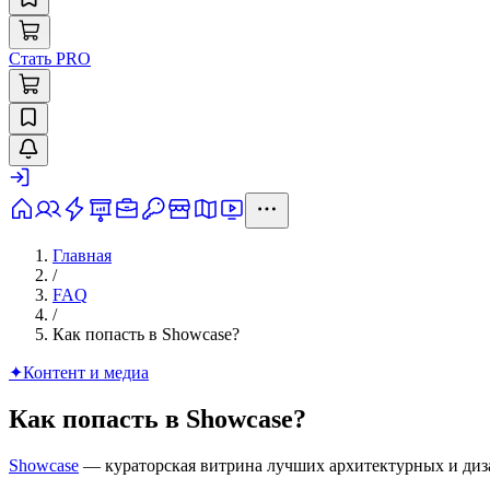
Стать PRO
Главная
/
FAQ
/
Как попасть в Showcase?
✦
Контент и медиа
Как попасть в Showcase?
Showcase
— кураторская витрина лучших архитектурных и диз