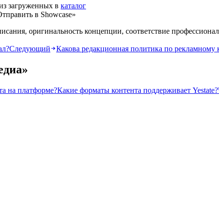
 из загруженных в
каталог
Отправить в Showcase»
писания, оригинальность концепции, соответствие профессиона
ал?
Следующий
Какова редакционная политика по рекламному 
едиа
»
та на платформе?
Какие форматы контента поддерживает Yestate?