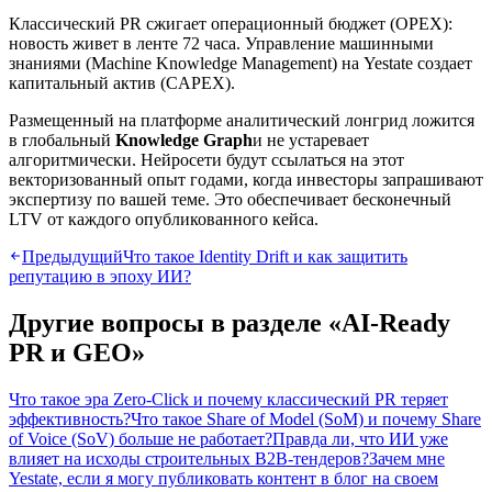
Классический PR сжигает операционный бюджет (OPEX):
новость живет в ленте 72 часа. Управление машинными
знаниями (Machine Knowledge Management) на Yestate создает
капитальный актив (CAPEX).
Размещенный на платформе аналитический лонгрид ложится
в глобальный
Knowledge Graph
и не устаревает
алгоритмически. Нейросети будут ссылаться на этот
векторизованный опыт годами, когда инвесторы запрашивают
экспертизу по вашей теме. Это обеспечивает бесконечный
LTV от каждого опубликованного кейса.
Предыдущий
Что такое Identity Drift и как защитить
репутацию в эпоху ИИ?
Другие вопросы в разделе «
AI-Ready
PR и GEO
»
Что такое эра Zero-Click и почему классический PR теряет
эффективность?
Что такое Share of Model (SoM) и почему Share
of Voice (SoV) больше не работает?
Правда ли, что ИИ уже
влияет на исходы строительных B2B-тендеров?
Зачем мне
Yestate, если я могу публиковать контент в блог на своем