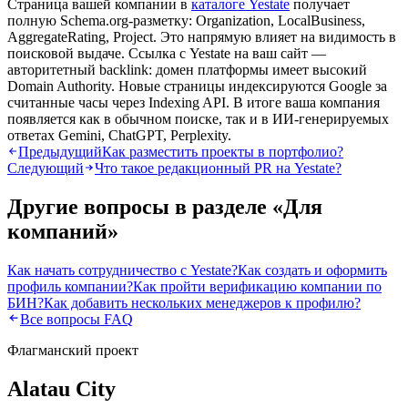
Страница вашей компании в
каталоге Yestate
получает
полную Schema.org-разметку: Organization, LocalBusiness,
AggregateRating, Project. Это напрямую влияет на видимость в
поисковой выдаче. Ссылка с Yestate на ваш сайт —
авторитетный backlink: домен платформы имеет высокий
Domain Authority. Новые страницы индексируются Google за
считанные часы через Indexing API. В итоге ваша компания
появляется как в обычном поиске, так и в ИИ-генерируемых
ответах Gemini, ChatGPT, Perplexity.
Предыдущий
Как разместить проекты в портфолио?
Следующий
Что такое редакционный PR на Yestate?
Другие вопросы в разделе «
Для
компаний
»
Как начать сотрудничество с Yestate?
Как создать и оформить
профиль компании?
Как пройти верификацию компании по
БИН?
Как добавить нескольких менеджеров к профилю?
Все вопросы FAQ
Флагманский проект
Alatau City