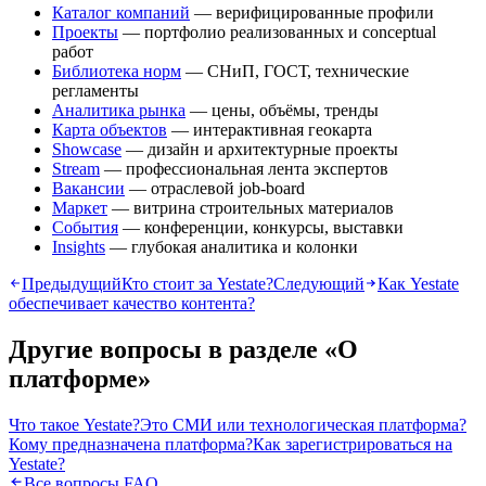
Каталог компаний
— верифицированные профили
Проекты
— портфолио реализованных и conceptual
работ
Библиотека норм
— СНиП, ГОСТ, технические
регламенты
Аналитика рынка
— цены, объёмы, тренды
Карта объектов
— интерактивная геокарта
Showcase
— дизайн и архитектурные проекты
Stream
— профессиональная лента экспертов
Вакансии
— отраслевой job-board
Маркет
— витрина строительных материалов
События
— конференции, конкурсы, выставки
Insights
— глубокая аналитика и колонки
Предыдущий
Кто стоит за Yestate?
Следующий
Как Yestate
обеспечивает качество контента?
Другие вопросы в разделе «
О
платформе
»
Что такое Yestate?
Это СМИ или технологическая платформа?
Кому предназначена платформа?
Как зарегистрироваться на
Yestate?
Все вопросы FAQ