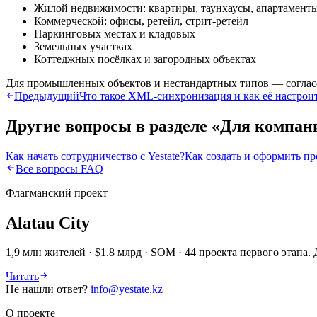
Жилой недвижимости: квартиры, таунхаусы, апартамент
Коммерческой: офисы, ретейл, стрит-ретейл
Паркинговых местах и кладовых
Земельных участках
Коттеджных посёлках и загородных объектах
Для промышленных объектов и нестандартных типов — соглас
Предыдущий
Что такое XML-синхронизация и как её настрои
Другие вопросы в разделе «
Для компан
Как начать сотрудничество с Yestate?
Как создать и оформить п
Все вопросы FAQ
Флагманский проект
Alatau City
1,9 млн жителей · $1.8 млрд · SOM · 44 проекта первого этап
Читать
Не нашли ответ?
info@yestate.kz
О проекте