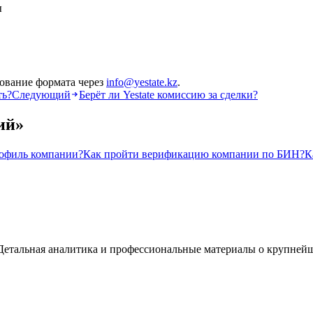
ы
ование формата через
info@yestate.kz
.
ть?
Следующий
Берёт ли Yestate комиссию за сделки?
ий
»
рофиль компании?
Как пройти верификацию компании по БИН?
К
а. Детальная аналитика и профессиональные материалы о крупней