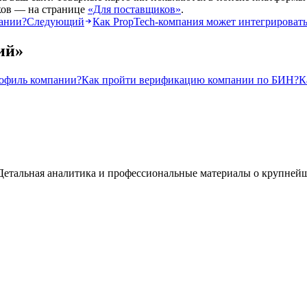
ков — на странице
«Для поставщиков»
.
ании?
Следующий
Как PropTech-компания может интегрировать
ий
»
рофиль компании?
Как пройти верификацию компании по БИН?
К
а. Детальная аналитика и профессиональные материалы о крупней