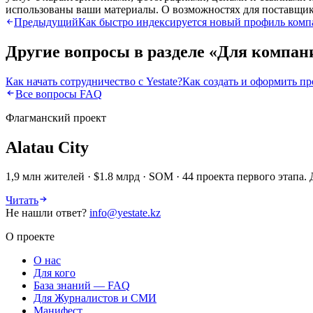
использованы ваши материалы. О возможностях для поставщи
Предыдущий
Как быстро индексируется новый профиль комп
Другие вопросы в разделе «
Для компан
Как начать сотрудничество с Yestate?
Как создать и оформить п
Все вопросы FAQ
Флагманский проект
Alatau City
1,9 млн жителей · $1.8 млрд · SOM · 44 проекта первого этап
Читать
Не нашли ответ?
info@yestate.kz
О проекте
О нас
Для кого
База знаний — FAQ
Для Журналистов и СМИ
Манифест