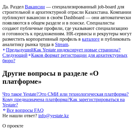
Да. Раздел
Вакансии
— специализированный job-board для
строительной и архитектурной отрасли Казахстана. Компании
публикуют вакансии в своём Dashboard — они автоматически
появляются в общем разделе и в поиске. Специалисты
создают публичные профили, где указывают специализацию
и готовность к предложениям. HR-сервисы и рекрутеры могут
разместить корпоративный профиль в
каталоге
и публиковать
аналитику рынка труда в
Stream
.
Предыдущий
Как Yestate индексирует новые страницы?
Следующий
Каков формат регистрации для архитектурных
бюро?
Другие вопросы в разделе «
О
платформе
»
Что такое Yestate?
Это СМИ или технологическая платформа?
Кому предназначена платформа?
Как зарегистрироваться на
Yestate?
Все вопросы FAQ
Не нашли ответ?
info@yestate.kz
О проекте