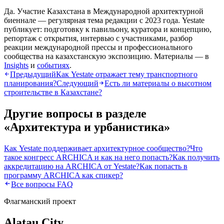
Да. Участие Казахстана в Международной архитектурной
биеннале — регулярная тема редакции с 2023 года. Yestate
публикует: подготовку к павильону, куратора и концепцию,
репортаж с открытия, интервью с участниками, разбор
реакции международной прессы и профессионального
сообщества на казахстанскую экспозицию. Материалы — в
Insights
и
событиях
.
Предыдущий
Как Yestate отражает тему транспортного
планирования?
Следующий
Есть ли материалы о высотном
строительстве в Казахстане?
Другие вопросы в разделе
«
Архитектура и урбанистика
»
Как Yestate поддерживает архитектурное сообщество?
Что
такое конгресс ARCHICA и как на него попасть?
Как получить
аккредитацию на ARCHICA от Yestate?
Как попасть в
программу ARCHICA как спикер?
Все вопросы FAQ
Флагманский проект
Alatau City