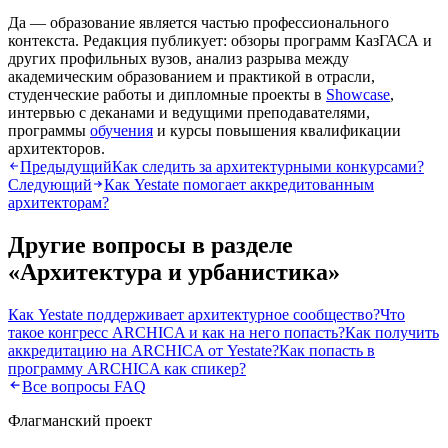
Да — образование является частью профессионального
контекста. Редакция публикует: обзоры программ КазГАСА и
других профильных вузов, анализ разрыва между
академическим образованием и практикой в отрасли,
студенческие работы и дипломные проекты в
Showcase
,
интервью с деканами и ведущими преподавателями,
программы
обучения
и курсы повышения квалификации
архитекторов.
Предыдущий
Как следить за архитектурными конкурсами?
Следующий
Как Yestate помогает аккредитованным
архитекторам?
Другие вопросы в разделе
«
Архитектура и урбанистика
»
Как Yestate поддерживает архитектурное сообщество?
Что
такое конгресс ARCHICA и как на него попасть?
Как получить
аккредитацию на ARCHICA от Yestate?
Как попасть в
программу ARCHICA как спикер?
Все вопросы FAQ
Флагманский проект