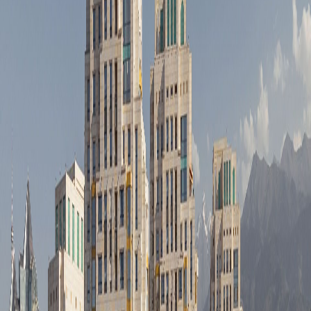
Стать PRO
BG
Bi Group
Девелопмент и инвестиции
Подписаться
Крупнейшая девелоперская компания Центральной Азии,
работающая в Казахстане и реализующая международные
проекты в Ташкенте, Майами и Дубае.