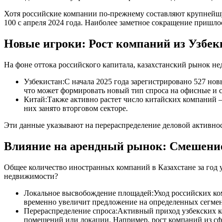
Хотя российские компании по-прежнему составляют крупнейшую
100 с апреля 2024 года. Наиболее заметное сокращение пришло
Новые игроки: Рост компаний из Узбек
На фоне оттока российского капитала, казахстанский рынок н
Узбекистан:С начала 2025 года зарегистрировано 527 нов
что может формировать новый тип спроса на офисные и 
Китай:Также активно растет число китайских компаний –
них занято вторговом секторе.
Эти данные указывают на перераспределение деловой активнос
Влияние на арендный рынок: Смешени
Общее количество иностранных компаний в Казахстане за год 
недвижимости?
Локальное высвобождение площадей:Уход российских ком
временно увеличит предложение на определенных сегмен
Перераспределение спроса:Активный приход узбекских ко
помещений или локации. Например, рост компаний из сф