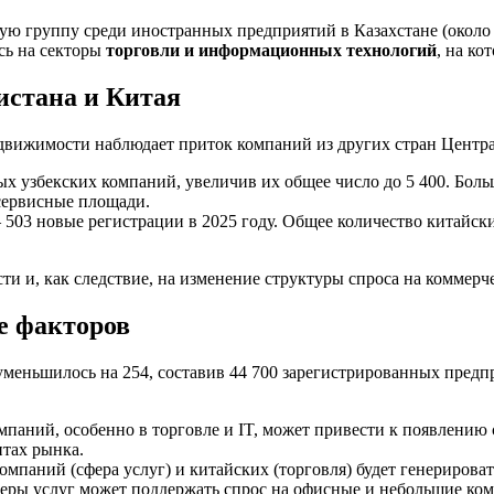
 группу среди иностранных предприятий в Казахстане (около 1
сь на секторы
торговли и информационных технологий
, на к
истана и Китая
едвижимости наблюдает приток компаний из других стран Центр
ых узбекских компаний, увеличив их общее число до 5 400. Боль
сервисные площади.
 503 новые регистрации в 2025 году. Общее количество китайск
ти и, как следствие, на изменение структуры спроса на коммер
е факторов
уменьшилось на 254, составив 44 700 зарегистрированных предп
паний, особенно в торговле и IT, может привести к появлению
тах рынка.
мпаний (сфера услуг) и китайских (торговля) будет генерирова
еры услуг может поддержать спрос на офисные и небольшие ко