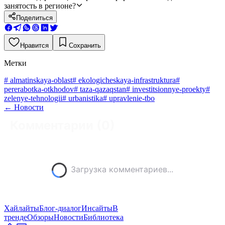
занятость в регионе?
Поделиться
Нравится
Сохранить
Метки
#
almatinskaya-oblast
#
ekologicheskaya-infrastruktura
#
pererabotka-otkhodov
#
taza-qazaqstan
#
investitsionnye-proekty
#
zelenye-tehnologii
#
urbanistika
#
upravlenie-tbo
←
Новости
Комментарии (
0
)
Загрузка комментариев...
Хайлайты
Блог-диалог
Инсайты
В
тренде
Обзоры
Новости
Библиотека