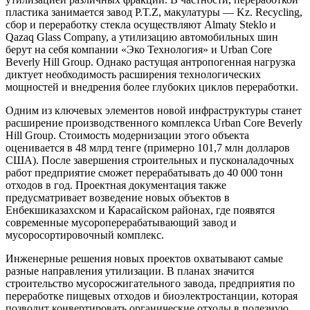
пластика занимается завод P.T.Z, макулатуры — Kz. Recycling,
сбор и переработку стекла осуществляют Almaty Steklo и
Qazaq Glass Company, а утилизацию автомобильных шин
берут на себя компании «Эко Технология» и Urban Core
Beverly Hill Group. Однако растущая антропогенная нагрузка
диктует необходимость расширения технологических
мощностей и внедрения более глубоких циклов переработки.
Одним из ключевых элементов новой инфраструктуры станет
расширение производственного комплекса Urban Core Beverly
Hill Group. Стоимость модернизации этого объекта
оценивается в 48 млрд тенге (примерно 101,7 млн долларов
США). После завершения строительных и пусконаладочных
работ предприятие сможет перерабатывать до 40 000 тонн
отходов в год. Проектная документация также
предусматривает возведение новых объектов в
Енбекшиказахском и Карасайском районах, где появятся
современные мусороперерабатывающий завод и
мусоросортировочный комплекс.
Инженерные решения новых проектов охватывают самые
разные направления утилизации. В планах значится
строительство мусоросжигательного завода, предприятия по
переработке пищевых отходов и биоэлектростанции, которая
позволит конвертировать органические отходы в полезную