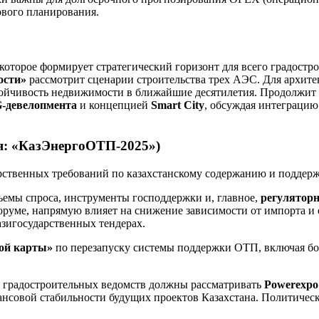
ового планирования.
торое формирует стратегический горизонт для всего градостро
ости»
рассмотрит сценарии строительства трех АЭС. Для архите
стойчивость недвижимости в ближайшие десятилетия. Продолжит 
-девелопмента
и концепцией
Smart City
, обсуждая интеграци
ря: «КазЭнергоОТП-2025»)
ственных требований по казахстанскому содержанию и поддер
ъемы спроса, инструменты господдержки и, главное,
регулятор
оруме, напрямую влияет на снижение зависимости от импорта и
зигосударственных тендерах.
ой карты»
по перезапуску системы поддержки ОТП, включая бор
и градостроительных ведомств должны рассматривать
Powerexpo
нсовой стабильности будущих проектов Казахстана. Политическа