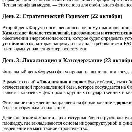
Четкая тарифная модель — это основа для стабильного финанс
День 2: Стратегический Горизонт (22 октября)
Второй день Форума посвящен долгосрочному планированию, ко
Казахстане: баланс технологий, прозрачности и ответственн
обеспечении энергобезопасности, которое будет определять у
устойчивость»
, которая напрямую связана с требованиями
ESG
платформы управления энергосистемами.
День 3: Локализация и Казсодержание (23 октяб
Финальный день Форума сфокусирован на выполнении государ
В рамках сессий
«Локализация и спрос»
будут обсуждаться об
отечественной промышленной базы, которое обсуждается на Ф
является ключевым фактором в крупных государственных и ква
Финальное обсуждение направлено на формирование
«дорожн
более прозрачным и надежным.
Девелоперские компании, архитектурные бюро и руководител
площадку, где закладываются основы инфраструктурной и фина
разрешение на масштабное строительство.