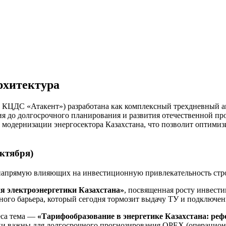
рхитектура
, КЦДС «Атакент») разработана как комплексный трехдневный а
ия до долгосрочного планирования и развития отечественной п
 модернизации энергосектора Казахстана, что позволит оптими
ктября)
напрямую влияющих на инвестиционную привлекательность стро
я электроэнергетики Казахстана»
, посвященная росту инвест
ого барьера, который сегодня тормозит выдачу ТУ и подключен
еса тема —
«Тарифообразование в энергетике Казахстана: реф
и важны для долгосрочного прогнозирования OPEX (операционн