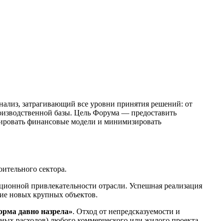
нализ, затрагивающий все уровни принятия решений: от
роизводственной базы. Цель Форума — предоставить
зировать финансовые модели и минимизировать
ительного сектора.
иционной привлекательности отрасли. Успешная реализация
ие новых крупных объектов.
орма давно назрела»
. Отход от непредсказуемости и
ых расходов) любого коммерческого или жилого проекта.