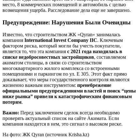
место, 8 коммерческих помещений и автомобиль с целью
возмещения ущерба. Расследование дела еще не завершено.
Предупреждение: Нарушения Были Очевидны
Известно, что строительством ЖК «Qyran» занималась
компания
International Invest Company IIC
. Ключевым
фактором риска, который могли бы учесть покупатели,
является то, что эта компания
с 2021 года находилась в
списке недобросовестных застройщиков
, составляемом
акиматом столицы, в связи со строительством
многоквартирного жилого комплекса со встроенными
помещениями и паркингом по ул. Е 305. Этот факт прямо
доказывает, что меры государственного контроля являются
жизненно важным инструментом:
пренебрежение
официальными предупреждениями властей и поиск “цены
ниже рынка” привели к катастрофическим финансовым
потерям
.
Важно:
Перед заключением сделок всегда необходимо
проверять актуальный список на сайте Акимата. Если
компания находится в нем, это сигнал о высоком риске.
На фото: ЖК Qyran (источник Krisha.kz)