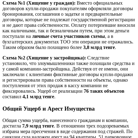
Схема №1 (Хищение у граждан):
Вместо официальных
договоров купли-продажи покупателям оформляли договоры
бронирования, соглашения о задатке и предварительные
договоры, которые не подлежат государственной регистрации
и не дают права собственности. Оплату потерпевшие вносили
как наличными, так и безналичным путем, при этом деньги
поступали на
личные счета участников схемы
, а в
бухгалтерских документах ТОО эти операции не отражались.
Таким образом было похищено более
3,8 млрд тенге
.
Схема №2 (Хищение у застройщика):
Следствие
установило, что злоумышленники также похищали средства и
у самой компании-застройщика. Действуя от ее имени, они
заключали с клиентами фиктивные договоры купли-продажи
и регистрировали права собственности на объекты, однако
поступления от этих продаж в кассу компании не
фиксировались. Ущерб от реализации
76 таких объектов
составил
4,1 млрд тенге
.
Общий Ущерб и Арест Имущества
Общая сумма ущерба, нанесенного гражданам и компании,
достигла
7,9 млрд тенге
. В отношении трех подозреваемых
избрана мера пресечения в виде содержания под стражей. По
санкции суда наложен арест на 94 квартиры, 51 парковочное