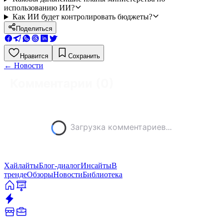
использованию ИИ?
Как ИИ будет контролировать бюджеты?
Поделиться
Нравится
Сохранить
←
Новости
Комментарии (
0
)
Загрузка комментариев...
Хайлайты
Блог-диалог
Инсайты
В
тренде
Обзоры
Новости
Библиотека