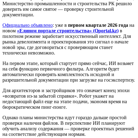
Министерство промышленности и строительства РК решило
доверить им самое святое — проверку строительной
документации.
Официально объявлено
: уже в
первом квартале 2026 года
на
новом
«Едином портале строительства» (Qportal.kz)
в
пилотном режиме заработает искусственный интеллект. Для
рынка девелопмента и проектирования это сигнал о начале
новой эры, где договориться с проверяющим станет
технически невозможно.
На первом этапе, который стартует прямо сейчас, ИИ возьмет
на себя функцию первичного фильтра. Алгоритм будет
автоматически проверять комплектность исходной и
разрешительной документации при загрузке на госэкспертизу.
Для архитекторов и застройщиков это означает конец эпохи
«возвратов из-за забытой справки». Робот укажет на
недостающий файл еще на этапе подачи, экономя время на
бюрократическом пинг-понге.
Однако планы министерства идут гораздо дальше простой
проверки наличия файлов. В перспективе ИИ планируют
обучить анализу содержания — проверке проектных решений
на соответствие действующим нормам.