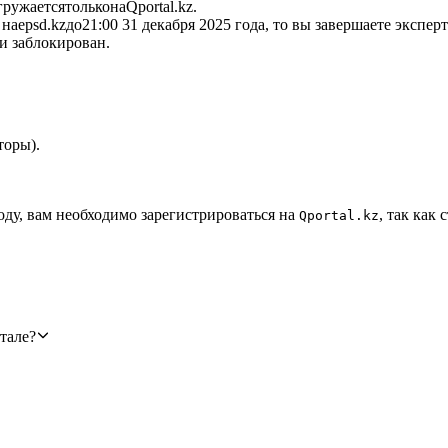
гружаетсятольконаQportal.kz.
наepsd.kzдо21:00 31 декабря 2025 года, то вы завершаете экспер
и заблокирован.
торы).
оду, вам необходимо зарегистрироваться на
, так как
Qportal.kz
тале?