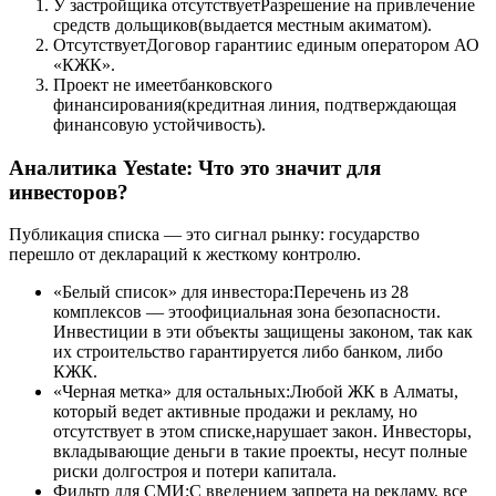
У застройщика отсутствуетРазрешение на привлечение
средств дольщиков(выдается местным акиматом).
ОтсутствуетДоговор гарантиис единым оператором АО
«КЖК».
Проект не имеетбанковского
финансирования(кредитная линия, подтверждающая
финансовую устойчивость).
Аналитика Yestate: Что это значит для
инвесторов?
Публикация списка — это сигнал рынку: государство
перешло от деклараций к жесткому контролю.
«Белый список» для инвестора:Перечень из 28
комплексов — этоофициальная зона безопасности.
Инвестиции в эти объекты защищены законом, так как
их строительство гарантируется либо банком, либо
КЖК.
«Черная метка» для остальных:Любой ЖК в Алматы,
который ведет активные продажи и рекламу, но
отсутствует в этом списке,нарушает закон. Инвесторы,
вкладывающие деньги в такие проекты, несут полные
риски долгостроя и потери капитала.
Фильтр для СМИ:С введением запрета на рекламу, все