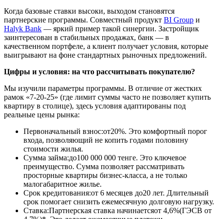
Когда базовые ставки высоки, выходом становятся
партнерские программы. Совместный продукт
BI Group
и
Halyk Bank
— яркий пример такой синергии. Застройщик
заинтересован в стабильных продажах, банк — в
качественном портфеле, а клиент получает условия, которые
выигрывают на фоне стандартных рыночных предложений.
Цифры и условия: на что рассчитывать покупателю?
Мы изучили параметры программы. В отличие от жестких
рамок «7-20-25» (где лимит суммы часто не позволяет купить
квартиру в столице), здесь условия адаптированы под
реальные цены рынка:
Первоначальный взнос:от20%. Это комфортный порог
входа, позволяющий не копить годами половину
стоимости жилья.
Сумма займа:до100 000 000 тенге. Это ключевое
преимущество. Сумма позволяет рассматривать
просторные квартиры бизнес-класса, а не только
малогабаритное жилье.
Срок кредитования:от 6 месяцев до20 лет. Длительный
срок помогает снизить ежемесячную долговую нагрузку.
Ставка:Партнерская ставка начинаетсяот 4,6%(ГЭСВ от