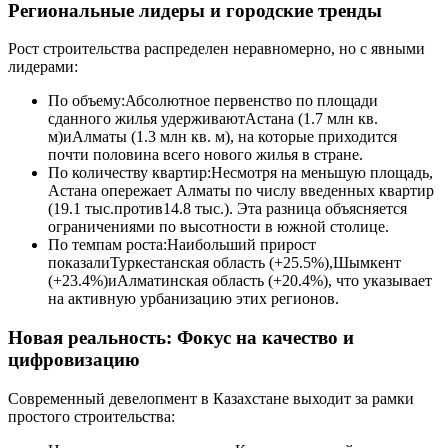
Региональные лидеры и городские тренды
Рост строительства распределен неравномерно, но с явными
лидерами:
По объему:Абсолютное первенство по площади
сданного жилья удерживаютАстана (1.7 млн кв.
м)иАлматы (1.3 млн кв. м), на которые приходится
почти половина всего нового жилья в стране.
По количеству квартир:Несмотря на меньшую площадь,
Астана опережает Алматы по числу введенных квартир
(19.1 тыс.против14.8 тыс.). Эта разница объясняется
ограничениями по высотности в южной столице.
По темпам роста:Наибольший прирост
показалиТуркестанская область (+25.5%),Шымкент
(+23.4%)иАлматинская область (+20.4%), что указывает
на активную урбанизацию этих регионов.
Новая реальность: Фокус на качество и
цифровизацию
Современный девелопмент в Казахстане выходит за рамки
простого строительства: