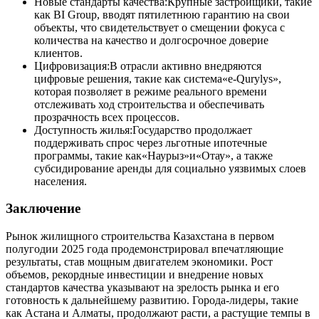
Новые стандарты качества:Крупные застройщики, такие
как BI Group, вводят пятилетнюю гарантию на свои
объекты, что свидетельствует о смещении фокуса с
количества на качество и долгосрочное доверие
клиентов.
Цифровизация:В отрасли активно внедряются
цифровые решения, такие как система«e-Qurylys»,
которая позволяет в режиме реального времени
отслеживать ход строительства и обеспечивать
прозрачность всех процессов.
Доступность жилья:Государство продолжает
поддерживать спрос через льготные ипотечные
программы, такие как«Наурыз»и«Отау», а также
субсидирование аренды для социально уязвимых слоев
населения.
Заключение
Рынок жилищного строительства Казахстана в первом
полугодии 2025 года продемонстрировал впечатляющие
результаты, став мощным двигателем экономики. Рост
объемов, рекордные инвестиции и внедрение новых
стандартов качества указывают на зрелость рынка и его
готовность к дальнейшему развитию. Города-лидеры, такие
как Астана и Алматы, продолжают расти, а растущие темпы в