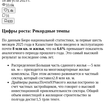
18 августа 2025 г.
33.6k
1.4k
31
633
Цифры роста: Рекордные темпы
По данным Бюро национальной статистики, за первые шесть
месяцев 2025 года в Казахстане было введено в эксплуатацию
почти
8 млн кв. м жилья
, что на
6.6%
превышает показатель
аналогичного периода прошлого года. Это самый высокий
результат за последние семь лет.
Распределение:Большая часть сданного жилья —5 млн
кв. м— приходится на многоквартирные жилые
комплексы. При этом активно развивается и частный
сектор, который составил2.8 млн кв. м.
Драйверы рынка:Почти93%всего жилья построено за
счет частных застройщиков, что говорит о высокой
инвестиционной привлекательности сектора. Общий
объем инвестиций в жилищное строительство за
полгода достиг1,5 трлн тенге.