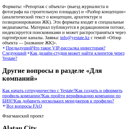
Форматы: «Репортаж с объекта» (выезд журналиста и
фотографа на строительную площадку) и «Разбор концепции»
(аналитический текст о концепции, архитектуре и
позиционировании ЖК). Эти форматы входят в специальные
медиапакеты. Материал публикуется в редакционном потоке,
индексируется поисковиками и может распространяться через
партнёрские каналы. Заявка:
info@yestate.kz
с темой «Обзор
объекта — [название ЖК]».
Предыдущий
Что такое VIP-рассылка инвесторам?
Следующий
Как дизайн-студия может найти клиентов через
Yestate?
Другие вопросы в разделе «
Для
компаний
»
Как начать сотрудничество с Yestate?
Как создать и оформить
профиль компании?
Как пройти верификацию компании по
БИН?
Как добавить нескольких менеджеров к профилю?
Все вопросы FAQ
Флагманский проект
Alatau City