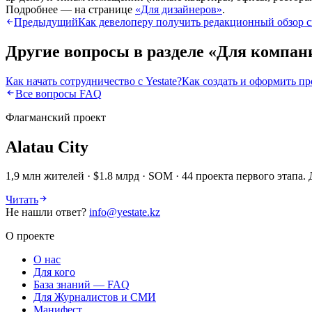
Подробнее — на странице
«Для дизайнеров»
.
Предыдущий
Как девелоперу получить редакционный обзор 
Другие вопросы в разделе «
Для компан
Как начать сотрудничество с Yestate?
Как создать и оформить п
Все вопросы FAQ
Флагманский проект
Alatau City
1,9 млн жителей · $1.8 млрд · SOM · 44 проекта первого этап
Читать
Не нашли ответ?
info@yestate.kz
О проекте
О нас
Для кого
База знаний — FAQ
Для Журналистов и СМИ
Манифест