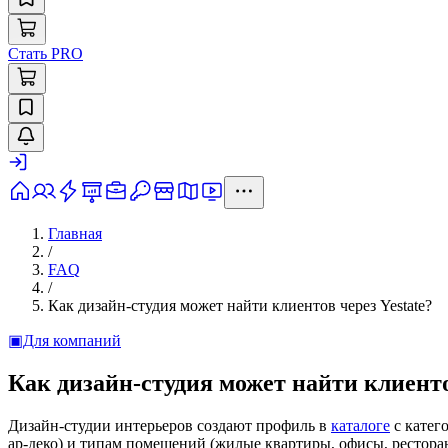
Стать PRO
Главная
/
FAQ
/
Как дизайн-студия может найти клиентов через Yestate?
▣
Для компаний
Как дизайн-студия может найти клиенто
Дизайн-студии интерьеров создают профиль в
каталоге
с катег
ар-деко) и типам помещений (жилые квартиры, офисы, ресторан