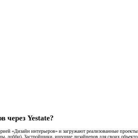
в через Yestate?
орией «Дизайн интерьеров» и загружают реализованные проекты
ы, лобби). Застройщики, ищущие дизайнеров для своих объектов