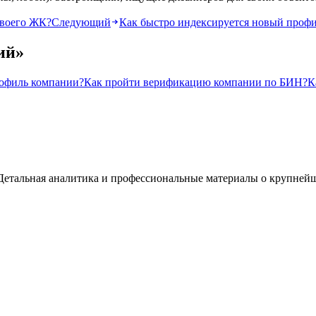
своего ЖК?
Следующий
Как быстро индексируется новый проф
ий
»
рофиль компании?
Как пройти верификацию компании по БИН?
К
а. Детальная аналитика и профессиональные материалы о крупней