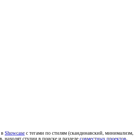
 в
Showcase
с тегами по стилям (скандинавский, минимализм,
, находят студии в поиске и разделе
совместных проектов
.