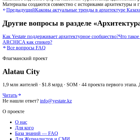
Материалы создаются совместно с историками архитектуры и 
Предыдущий
Каковы актуальные тренды в архитектуре Казах
Другие вопросы в разделе «
Архитектура
Как Yestate поддерживает архитектурное сообщество?
Что такое
ARCHICA как спикер?
Все вопросы FAQ
Флагманский проект
Alatau City
1,9 млн жителей · $1.8 млрд · SOM · 44 проекта первого этап
Читать
Не нашли ответ?
info@yestate.kz
О проекте
О нас
Для кого
База знаний — FAQ
Для Журналистов и СМИ