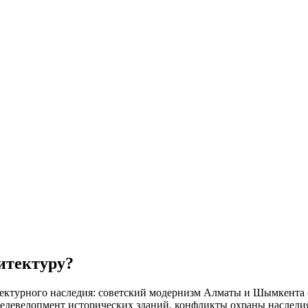
итектуру?
ектурного наследия: советский модернизм Алматы и Шымкента (
 редевелопмент исторических зданий, конфликты охраны наследи