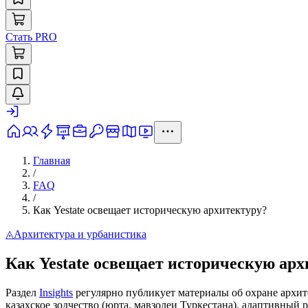
Стать PRO
Главная
/
FAQ
/
Как Yestate освещает историческую архитектуру?
◬
Архитектура и урбанистика
Как Yestate освещает историческую арх
Раздел
Insights
регулярно публикует материалы об охране архит
казахское зодчество (юрта, мавзолеи Туркестана), адаптивный