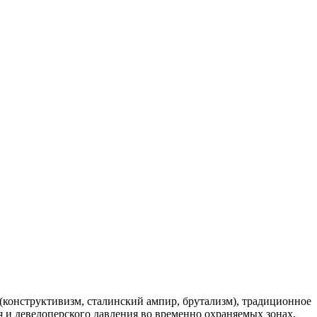
конструктивизм, сталинский ампир, брутализм), традиционное
я и девелоперского давления во временно охраняемых зонах.