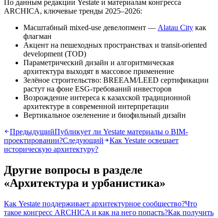
По данным редакции Yestate и материалам конгресса
ARCHICA, ключевые тренды 2025–2026:
Масштабный mixed-use девелопмент —
Alatau City
как
флагман
Акцент на пешеходных пространствах и transit-oriented
development (TOD)
Параметрический дизайн и алгоритмическая
архитектура выходят в массовое применение
Зелёное строительство: BREEAM/LEED сертификации
растут на фоне ESG-требований инвесторов
Возрождение интереса к казахской традиционной
архитектуре в современной интерпретации
Вертикальное озеленение и биофильный дизайн
Предыдущий
Публикует ли Yestate материалы о BIM-
проектировании?
Следующий
Как Yestate освещает
историческую архитектуру?
Другие вопросы в разделе
«
Архитектура и урбанистика
»
Как Yestate поддерживает архитектурное сообщество?
Что
такое конгресс ARCHICA и как на него попасть?
Как получить