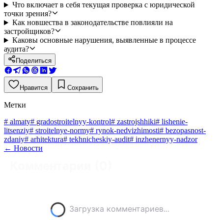
Что включает в себя текущая проверка с юридической
точки зрения?
Как новшества в законодательстве повлияли на
застройщиков?
Каковы основные нарушения, выявленные в процессе
аудита?
Поделиться
Нравится
Сохранить
Метки
#
almaty
#
gradostroitelnyy-kontrol
#
zastrojshhiki
#
lishenie-
litsenziy
#
stroitelnye-normy
#
rynok-nedvizhimosti
#
bezopasnost-
zdaniy
#
arhitektura
#
tekhnicheskiy-audit
#
inzhenernyy-nadzor
←
Новости
Комментарии (
0
)
Загрузка комментариев...