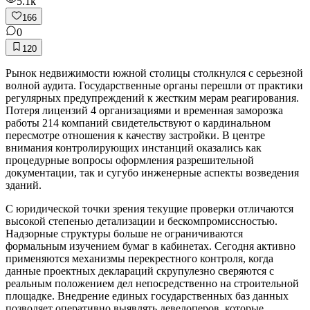
5.1k
166
0
120
Рынок недвижимости южной столицы столкнулся с серьезной
волной аудита. Государственные органы перешли от практики
регулярных предупреждений к жестким мерам реагирования.
Потеря лицензий 4 организациями и временная заморозка
работы 214 компаний свидетельствуют о кардинальном
пересмотре отношения к качеству застройки. В центре
внимания контролирующих инстанций оказались как
процедурные вопросы оформления разрешительной
документации, так и сугубо инженерные аспекты возведения
зданий.
С юридической точки зрения текущие проверки отличаются
высокой степенью детализации и бескомпромиссностью.
Надзорные структуры больше не ограничиваются
формальным изучением бумаг в кабинетах. Сегодня активно
применяются механизмы перекрестного контроля, когда
данные проектных деклараций скрупулезно сверяются с
реальным положением дел непосредственно на строительной
площадке. Внедрение единых государственных баз данных
позволяет оперативно выявлять девелоперов, которые