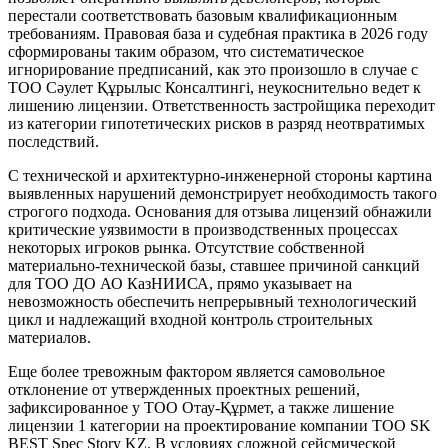
перестали соответствовать базовым квалификационным
требованиям. Правовая база и судебная практика в 2026 году
сформированы таким образом, что систематическое
игнорирование предписаний, как это произошло в случае с
ТОО Сәулет Құрылыс Консалтингі, неукоснительно ведет к
лишению лицензии. Ответственность застройщика переходит
из категории гипотетических рисков в разряд неотвратимых
последствий.
С технической и архитектурно-инженерной стороны картина
выявленных нарушений демонстрирует необходимость такого
строгого подхода. Основания для отзыва лицензий обнажили
критические уязвимости в производственных процессах
некоторых игроков рынка. Отсутствие собственной
материально-технической базы, ставшее причиной санкций
для ТОО ДО АО КазНИИСА, прямо указывает на
невозможность обеспечить непрерывный технологический
цикл и надлежащий входной контроль строительных
материалов.
Еще более тревожным фактором является самовольное
отклонение от утвержденных проектных решений,
зафиксированное у ТОО Отау-Құрмет, а также лишение
лицензии 1 категории на проектирование компании ТОО SK
BEST Spec Story KZ. В условиях сложной сейсмической