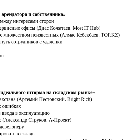
 арендатора и собственника»
между интересами сторон
сервисные офисы (Диас Кожатаев, Most IT Hub)
 с множеством неизвестных (Алмас Кебекбаев, ТОР.KZ)
нуть сотрудников с удаленки
нг
я идеального шторма на складском рынке»
стана (Артемий Пестовский, Bright Rich)
х ошибках
е ввода в эксплуатацию
е (Александр Струков, А-Проект)
 девелоперу
ировать в склады