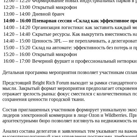
12:00 – 12:20
Формирование новых индустриальных парков в р
12:20 – 13:00
Открытый микрофон
13:00 – 14:00
Дневной бранч
14:00 – 16:00
Пленарная сессия «Склад как эффективное про
14:00 – 14:20
Организация логистики: как заставить каждый ме
14:20 – 14:40
Скрытые ресурсы. Как выкрутить вместимость н
14:40 – 15:00
Ценность 3PL — не переплачивать, а делегироват
15:00 – 15:20
Склад на автомате: эффективность без потерь и п
15:20 – 16:00
Открытый микрофон
16:00 – 17:00
Вечерний фуршет и профессиональный нетворки
Детальная программа мероприятия позволяет участникам сплан
Предстоящий Bright Rich Forum выходит за рамки стандартного
мысли. Закрытый формат мероприятия предполагает откровенну
отражает зрелость рынка: фокус сместился с количественных 
сохранения ценности городской ткани.
Состав приглашенных участников формирует уникальную экосис
лидеров электронной коммерции в лице Ozon и Wildberries. При
архитектурными бюро позволяет взглянуть на недвижимость не
Анализ состава делегатов и заявленных тем указывает на важн
высокотехнологичный узел управления поставками, требующий