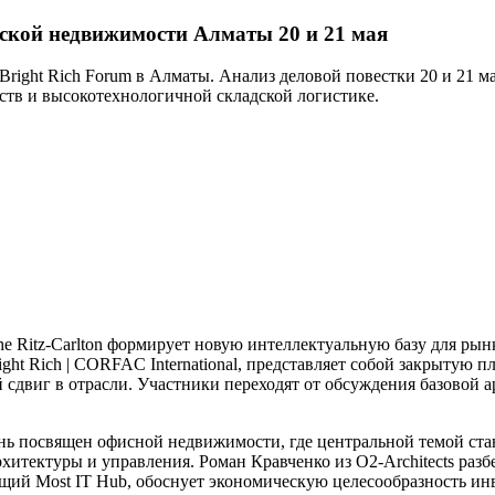
ской недвижимости Алматы 20 и 21 мая
right Rich Forum в Алматы. Анализ деловой повестки 20 и 21 м
тв и высокотехнологичной складской логистике.
 The Ritz-Carlton формирует новую интеллектуальную базу для р
t Rich | CORFAC International, представляет собой закрытую п
сдвиг в отрасли. Участники переходят от обсуждения базовой 
нь посвящен офисной недвижимости, где центральной темой ста
рхитектуры и управления. Роман Кравченко из О2-Architects раз
ющий Most IT Hub, обоснует экономическую целесообразность ин