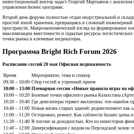
инвестиционный вектор задаст Георгий Мартьянов с анализом
управления бизнес-центрами.
Второй день форума полностью отдан индустриальной и складс
простой зоной хранения, превращаясь в сложный инженерный 
пространств. Макроэкономический взгляд на формирование но
максимизации вместимости и скрытые ресурсы логистических 
точки рынка и ключевые индикаторы.
Программа Bright Rich Forum 2026
Расписание сессий 20 мая Офисная недвижимость
Время
Мероприятие, тема и спикер
09:30 – 10:00
Сбор гостей и утренний прием
10:00 – 13:00
Пленарная сессия «Новые правила игры на о
10:00 – 10:20
Болевые точки офисного рынка Казахстана (Артем
10:20 – 10:40
Где девелоперы теряют миллионы: топ-ошибок п
10:40 – 11:00
Новая жизнь старых зданий: редевелопмент как а
11:00 – 11:20
Осторожно, ремонт. Как соблюсти баланс цены и к
11:20 – 11:40
В погоне за доходностью. Кто из инвесторов фи
11:40 – 12:00
Диверсификация с видом на Персидский залив: по