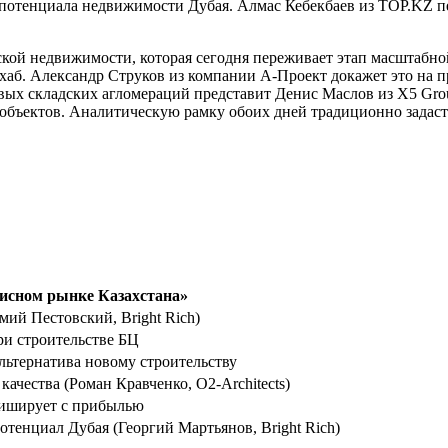
 потенциала недвижимости Дубая. Алмас Кебекбаев из ТОР.KZ п
кой недвижимости, которая сегодня переживает этап масштабно
хаб. Александр Струков из компании А-Проект докажет это на
вых складских агломераций представит Денис Маслов из Х5 Gro
объектов. Аналитическую рамку обоих дней традиционно задаст
фисном рынке Казахстана»
ий Пестовский, Bright Rich)
ри строительстве БЦ
льтернатива новому строительству
ачества (Роман Кравченко, О2-Architects)
ниширует с прибылью
тенциал Дубая (Георгий Мартьянов, Bright Rich)