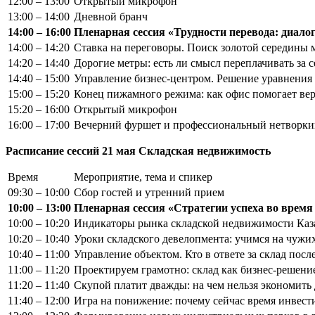
12:00 – 13:00
Открытый микрофон
13:00 – 14:00
Дневной бранч
14:00 – 16:00
Пленарная сессия «Трудности перевода: диалог
14:00 – 14:20
Ставка на переговоры. Поиск золотой середины 
14:20 – 14:40
Дорогие метры: есть ли смысл переплачивать за 
14:40 – 15:00
Управление бизнес-центром. Решение уравнения
15:00 – 15:20
Конец пижамного режима: как офис помогает вер
15:20 – 16:00
Открытый микрофон
16:00 – 17:00
Вечерний фуршет и профессиональный нетворки
Расписание сессий 21 мая Складская недвижимость
Время
Мероприятие, тема и спикер
09:30 – 10:00
Сбор гостей и утренний прием
10:00 – 13:00
Пленарная сессия «Стратегии успеха во врем
10:00 – 10:20
Индикаторы рынка складской недвижимости Казах
10:20 – 10:40
Уроки складского девелопмента: учимся на чужи
10:40 – 11:00
Управление объектом. Кто в ответе за склад посл
11:00 – 11:20
Проектируем грамотно: склад как бизнес-решени
11:20 – 11:40
Скупой платит дважды: на чем нельзя экономить
11:40 – 12:00
Игра на понижение: почему сейчас время инвест