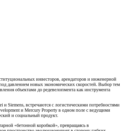
институциональных инвесторов, арендаторов и инженерной
 под давлением новых экономических скоростей. Выбор тем
авления объектами до редевелопмента как инструмента
i и Siemens, встречаются с логистическими потребностями
velopment и Mercury Property в одном поле с ведущими
еский и социальный продукт.
итарной «бетонной коробкой», превращаясь в
ное пространство эволюционирует в сторону гибких