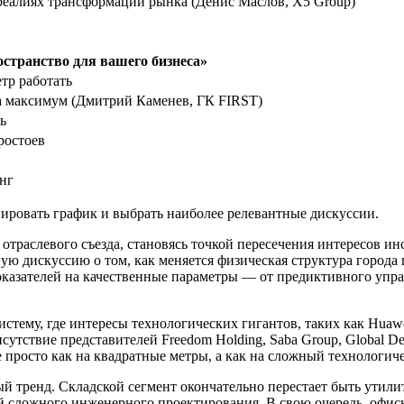
еалиях трансформации рынка (Денис Маслов, Х5 Group)
странство для вашего бизнеса»
тр работать
а максимум (Дмитрий Каменев, ГК FIRST)
ь
ростоев
нг
ировать график и выбрать наиболее релевантные дискуссии.
 отраслевого съезда, становясь точкой пересечения интересов 
ю дискуссию о том, как меняется физическая структура города
показателей на качественные параметры — от предиктивного упр
тему, где интересы технологических гигантов, таких как Huawe
сутствие представителей Freedom Holding, Saba Group, Global De
 просто как на квадратные метры, а как на сложный технологич
ый тренд. Складской сегмент окончательно перестает быть утил
 сложного инженерного проектирования. В свою очередь, офис