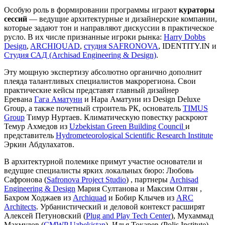
Особую роль в формировании программы играют
кураторы
сессий
— ведущие архитектурные и дизайнерские компании,
которые задают тон и направляют дискуссии в практическое
русло. В их числе признанные игроки рынка:
Harry Dobbs
Design
,
ARCHIQUAD
,
студия SAFRONOVA
, IDENTITY.IN и
Студия САД (Archisad Engineering & Design)
.
Эту мощную экспертизу абсолютно органично дополнит
плеяда талантливых специалистов макрорегиона. Свои
практические кейсы представят главный дизайнер
Еревана
Гага Аматуни
и Нара Аматуни из Design Deluxe
Group, а также почетный строитель РК, основатель
TIMUS
Group
Тимур Нуртаев. Климатическую повестку раскроют
Темур Ахмедов из
Uzbekistan Green Building Council
и
представитель
Hydrometeorological Scientific Research Institute
Эркин Абдулахатов.
В архитектурной полемике примут участие основатели и
ведущие специалисты ярких локальных бюро: Любовь
Сафронова (
Safronova Project Studio
) , партнеры
Archisad
Engineering & Design
Мария Султанова и Максим Олтян ,
Бахром Ходжаев из
Archiquad
и Бобир Клычев из
ARC
Architects
. Урбанистический и деловой контекст расширят
Алексей Петуновский (
Plug and Play Tech Center
), Мухаммад
Махмудов (
CMWP Uzbekistan
), Илья Токарев (Polis Institute),