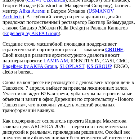
Гиорги Нозадзе (Construction Management Company), бизнес-
ментор
Айка Алеми
и Бахром Усманов (
USMANOV
Architects
). А глубокий взгляд на реставрацию и дизайн
предложат потомственный реставратор Бахтияр Бабамурадов,
а также Сагдияр Аббазки (Killa Design) и Равшан Канватов
(
Engelberg by AKFA Group
).
Создание столь масштабной площадки поддерживает
стратегический партнер конгресса — компания
GROHE
.
Свой вклад в развитие архитектурного диалога вносят
партнеры проекта:
LAMINAM
, IDENTITY.IN, CASI, CMC,
Engelberg by AKFA Group
,
SLOPLAST
,
KS GROUP
, ERGO,
aledo и bureau.
Слова на конгрессе не разойдутся с делом: весь второй день в
Ташкенте, 7 апреля, выйдет за пределы лекционных залов.
Участников ждут B2B-встречи, урбан-туры на строительные
объекты и визит в офис Дирекции по строительству «Нового
Ташкента», что позволит увидеть масштаб реальных
трансформаций вживую.
Как подчеркивает основатель проекта Индира Махметова,
главная цель ARCHICA 2026 — перейти от теоретических
дискуссий к реальным, прикладным решениям. Особый вес
предстоящему форуму придает беспрецедентный интерес со