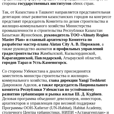
стороны
государственных институтов
обеих стран.
Так, от Казахстана в Ташкент направляется представительная
делегация: опыт развития казахстанских городов на конгрессе
представят председатель Комитета по делам строительства и
жилищно-коммунального хозяйства Министерства
промышленности и строительства Республики Казахстан
Бахытжан Жунисбеков,
руководитель ТОО «Almaty Region
Master Plan» и главный архитектор Комитета по
разработке мастер-плана Alatau City А. В. Пирожков
, а
также руководство акиматов
и профильных управлений
градостроительства
Жамбылской, Кызылординской,
Карагандинской, Павлодарской,
Атырауской областей,
городов Тараз и Усть-Каменогорск
.
Со стороны Узбекистана к диалогу присоединятся
заместитель министра строительства и жилищно-
коммунального хозяйства,
глава дирекции Yangi Toshkent
Давронжон Адилов,
а также председатель Национального
комитета Республики Узбекистан по устойчивому
развитию урбанизации и рынка жилья Ш. Д. Кудбиев
.
Деловая программа объединит девелоперов, инвесторов,
архитекторов и управленцев при весомой поддержке
Программы ООН-Хабитат (UN-Habitat), Habitat Academy,
столичного Центра урбанистики, НИПИ «Астанагенплан» и