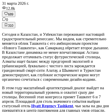
31 марта 2026 г.
12.8k
689
0
310
Сегодня и Казахстан, и Узбекистан переживают настоящий
градостроительный ренессанс. Мы видим, как стремительно
меняется облик Ташкента с его амбициозным проектом
«Нового Ташкента», как Самарканд обретает второе дыхание.
В Казахстане динамика не менее впечатляющая: Астана
продолжает оттачивать статус футуристической столицы,
Алматы ищет баланс между предгорной экологией и
урбанизацией, буквально с чистого листа зарождается
грандиозный смарт-сити Алатау, а Шымкент и Туркестан
демонстрируют, как глубокие исторические корни могут
органично сочетаться с современными дизайн-кодами.
В этом году масштабный архитектурный диалог выйдет на
новый территориальный уровень и охватит сразу две
столицы. Весенний этап конгресса примет Ташкент 6 и 7
апреля. Площадкой для столь значимого события выбран
статусный отель
Hyatt Regency Tashkent
, чьи залы на два дня
превратятся в центр притяжения для главных умов отрасли.