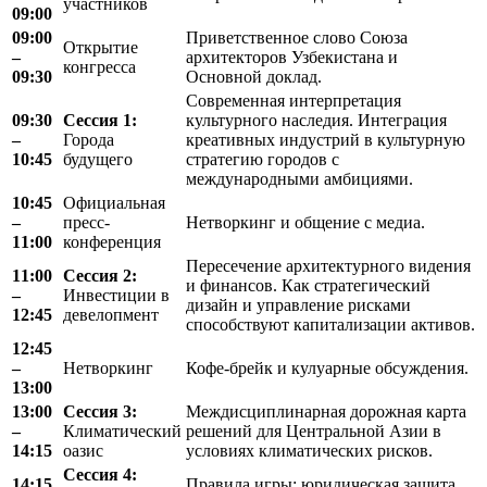
участников
09:00
09:00
Приветственное слово Союза
Открытие
–
архитекторов Узбекистана и
конгресса
09:30
Основной доклад.
Современная интерпретация
09:30
Сессия 1:
культурного наследия. Интеграция
–
Города
креативных индустрий в культурную
10:45
будущего
стратегию городов с
международными амбициями.
10:45
Официальная
–
пресс-
Нетворкинг и общение с медиа.
11:00
конференция
Пересечение архитектурного видения
11:00
Сессия 2:
и финансов. Как стратегический
–
Инвестиции в
дизайн и управление рисками
12:45
девелопмент
способствуют капитализации активов.
12:45
–
Нетворкинг
Кофе-брейк и кулуарные обсуждения.
13:00
13:00
Сессия 3:
Междисциплинарная дорожная карта
–
Климатический
решений для Центральной Азии в
14:15
оазис
условиях климатических рисков.
Сессия 4:
14:15
Правила игры: юридическая защита,