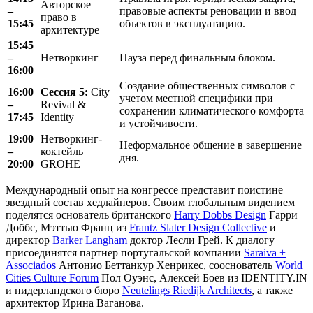
Авторское
–
правовые аспекты реновации и ввод
право в
15:45
объектов в эксплуатацию.
архитектуре
15:45
–
Нетворкинг
Пауза перед финальным блоком.
16:00
Создание общественных символов с
16:00
Сессия 5:
City
учетом местной специфики при
–
Revival &
сохранении климатического комфорта
17:45
Identity
и устойчивости.
19:00
Нетворкинг-
Неформальное общение в завершение
–
коктейль
дня.
20:00
GROHE
Международный опыт на конгрессе представит поистине
звездный состав хедлайнеров. Своим глобальным видением
поделятся основатель британского
Harry Dobbs Design
Гарри
Доббс, Мэттью Франц из
Frantz Slater Design Collective
и
директор
Barker Langham
доктор Лесли Грей. К диалогу
присоединятся партнер португальской компании
Saraiva +
Associados
Антонио Беттанкур Хенрикес, сооснователь
World
Cities Culture Forum
Пол Оуэнс, Алексей Боев из IDENTITY.IN
и нидерландского бюро
Neutelings Riedijk Architects
, а также
архитектор Ирина Ваганова.