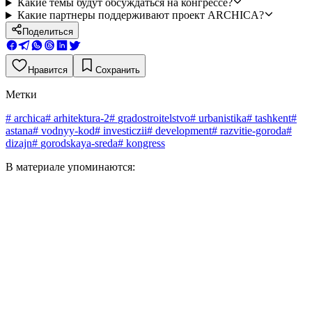
Какие темы будут обсуждаться на конгрессе?
Какие партнеры поддерживают проект ARCHICA?
Поделиться
Нравится
Сохранить
Метки
#
archica
#
arhitektura-2
#
gradostroitelstvo
#
urbanistika
#
tashkent
#
astana
#
vodnyy-kod
#
investiczii
#
development
#
razvitie-goroda
#
dizajn
#
gorodskaya-sreda
#
kongress
В материале упоминаются: